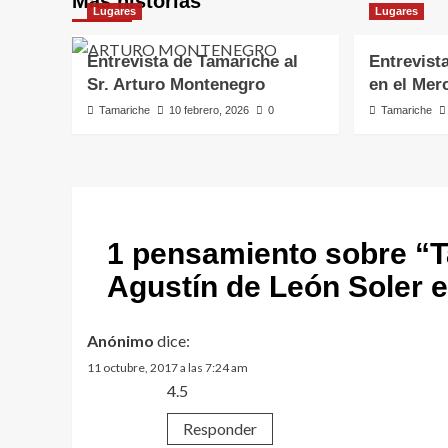
Más historias
Lugares
Lugares
Entrevista de Tamariche al
Entrevist
Sr. Arturo Montenegro
en el Mer
Tamariche
10 febrero, 2026
0
Tamariche
1 pensamiento sobre “
T
Agustín de León Soler e
Anónimo
dice:
11 octubre, 2017 a las 7:24 am
4.5
Responder