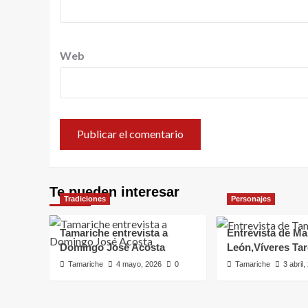
Web
Te pueden interesar
Tradiciones
Personajes
Tamariche entrevista a
Entrevista de Ma
Domingo José Acosta
León,Víveres Ta
Tamariche
4 mayo, 2026
0
Tamariche
3 abril