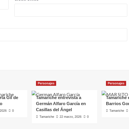
Personajes
Personajes
rta Gil de
Tamariche entrevista a
Tamariche e
ro
Germán Alfaro García en
Barrios Go
Casillas del Ángel
, 2026
0
Tamariche
Tamariche
22 marzo, 2026
0