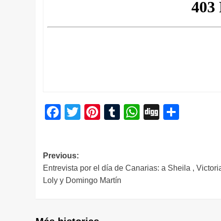
Facebook
Twitter
Pinterest
Tumblr
WhatsApp
Digg
Compa
Navegación
Previous:
Entrevista por el día de Canarias: a Sheila , Victori
de
Loly y Domingo Martín
entradas