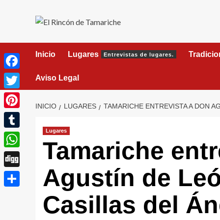
Saltar
al
contenido
Inicio
Lugares
Tradici
Entrevistas de lugares.
Facebook
Aviso Legal
Twitter
INICIO
LUGARES
TAMARICHE ENTREVISTA A DON AG
Pinterest
Lugares
Tumblr
Tamariche entr
WhatsApp
Agustín de Leó
Digg
Compartir
Casillas del Án