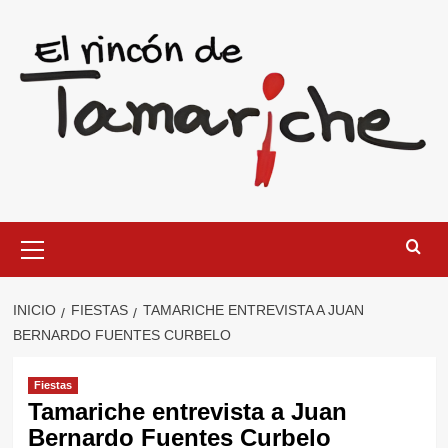
Saltar
al
contenido
Menú
primario
INICIO
FIESTAS
TAMARICHE ENTREVISTA A JUAN
BERNARDO FUENTES CURBELO
Fiestas
Tamariche entrevista a Juan
Bernardo Fuentes Curbelo