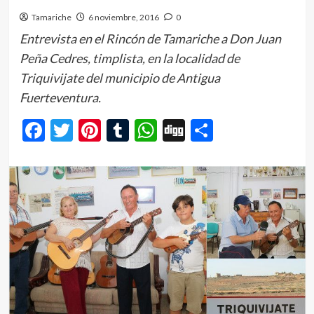
Tamariche
6 noviembre, 2016
0
Entrevista en el Rincón de Tamariche a Don Juan
Peña Cedres, timplista, en la localidad de
Triquivijate del municipio de Antigua
Fuerteventura.
Facebook
Twitter
Pinterest
Tumblr
WhatsApp
Digg
Comparti