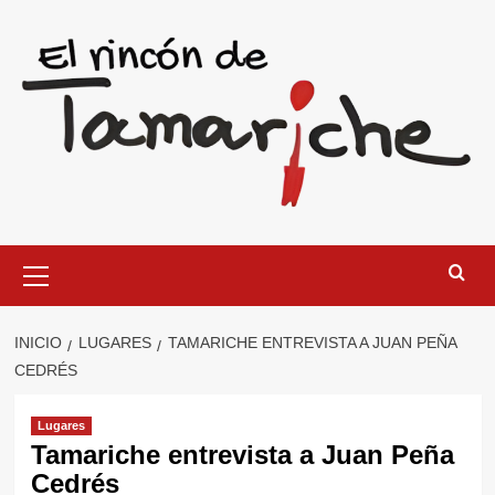
Saltar
al
contenido
Menú
primario
INICIO
LUGARES
TAMARICHE ENTREVISTA A JUAN PEÑA
CEDRÉS
Lugares
Tamariche entrevista a Juan Peña
Cedrés