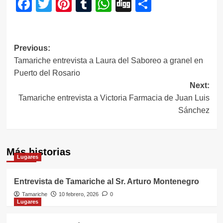
Facebook
Twitter
Pinterest
Tumblr
WhatsApp
Digg
Compartir
Navegación
Previous:
Tamariche entrevista a Laura del Saboreo a granel en
de
Puerto del Rosario
entradas
Next:
Tamariche entrevista a Victoria Farmacia de Juan Luis
Sánchez
Más historias
Lugares
Entrevista de Tamariche al Sr. Arturo Montenegro
Tamariche
10 febrero, 2026
0
Lugares