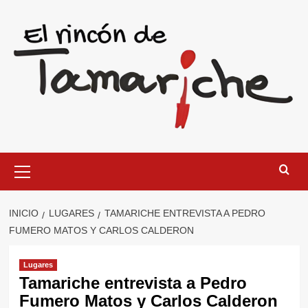
Saltar
al
contenido
Menú
primario
INICIO
LUGARES
TAMARICHE ENTREVISTA A PEDRO
FUMERO MATOS Y CARLOS CALDERON
Lugares
Tamariche entrevista a Pedro
Fumero Matos y Carlos Calderon