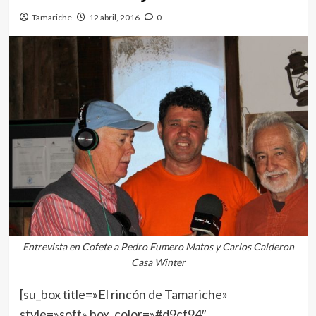
Tamariche
12 abril, 2016
0
Entrevista en Cofete a Pedro Fumero Matos y Carlos Calderon
Casa Winter
[su_box title=»El rincón de Tamariche»
style=»soft» box_color=»#d9cf94″