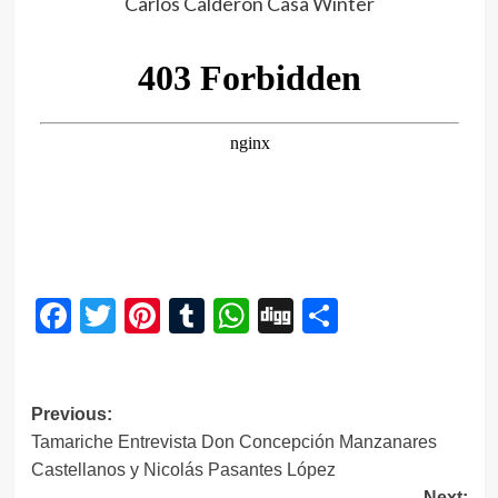
Carlos Calderon Casa Winter
Facebook
Twitter
Pinterest
Tumblr
WhatsApp
Digg
Compartir
Navegación
Previous:
Tamariche Entrevista Don Concepción Manzanares
de
Castellanos y Nicolás Pasantes López
entradas
Next: