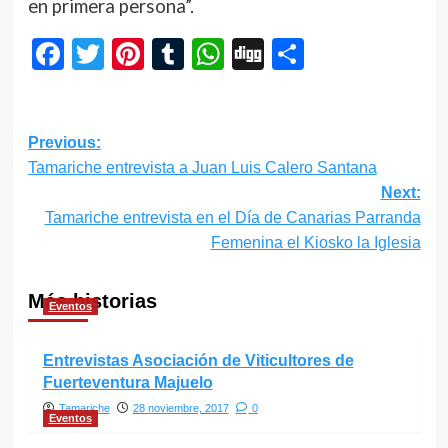
en primera persona”.
Facebook
Twitter
Pinterest
Tumblr
WhatsApp
Digg
Compartir
Navegación
Previous:
Tamariche entrevista a Juan Luis Calero Santana
de
Next:
entradas
Tamariche entrevista en el Día de Canarias Parranda
Femenina el Kiosko la Iglesia
Más historias
Eventos
Entrevistas Asociación de Viticultores de
Fuerteventura Majuelo
Tamariche
28 noviembre, 2017
0
Eventos