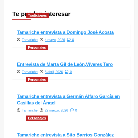
Te pueden interesar
Tradiciones
Tamariche entrevista a Domingo José Acosta
Tamariche
4 mayo, 2026
0
Personajes
Entrevista de Marta Gil de León,Víveres Taro
Tamariche
3 abril, 2026
0
Personajes
Tamariche entrevista a Germán Alfaro García en
Casillas del Ángel
Tamariche
22 marzo, 2026
0
Personajes
Tamariche entrevista a Sito Barrios González