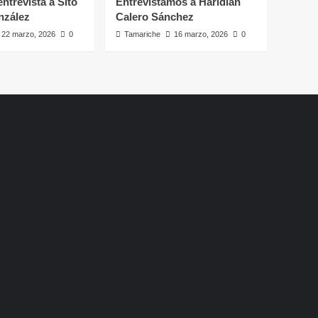
ntrevista a Sito
Entrevistamos a Haridian
nzález
Calero Sánchez
22 marzo, 2026
0
Tamariche
16 marzo, 2026
0