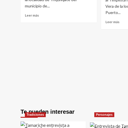
municipio de...
Vera de la l
Puerto...
Leer
Leer más
más
Leer
Leer más
sobre
más
Tamariche
sobr
entrevista
Entre
a
a
Juan
Davi
Peña
de
Cedrés
León
Vera
Timpl
en
Puer
del
Rosa
Te pueden interesar
Tradiciones
Personajes