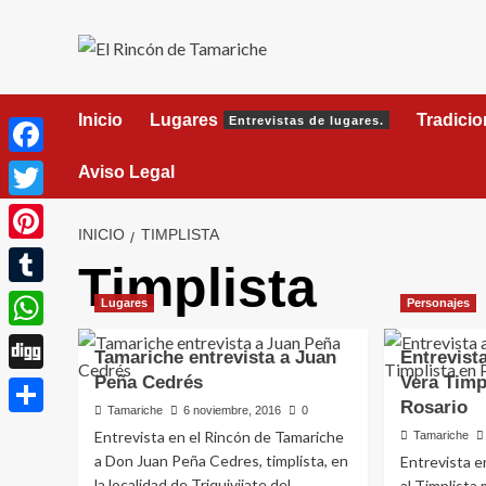
Saltar
al
contenido
Inicio
Lugares
Tradici
Entrevistas de lugares.
Facebook
Aviso Legal
Twitter
INICIO
TIMPLISTA
Pinterest
Timplista
Tumblr
Lugares
Personajes
WhatsApp
Tamariche entrevista a Juan
Entrevist
Peña Cedrés
Vera Timp
Digg
Rosario
Tamariche
6 noviembre, 2016
0
Compartir
Entrevista en el Rincón de Tamariche
Tamariche
a Don Juan Peña Cedres, timplista, en
Entrevista e
la localidad de Triquivijate del
al Timplista