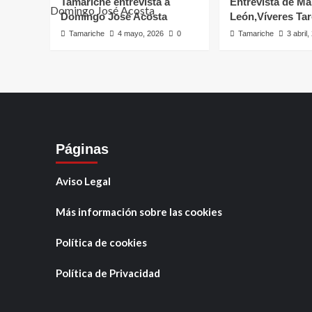
Tamariche entrevista a
Entrevista de Ma
Domingo José Acosta
León,Víveres Ta
Tamariche
4 mayo, 2026
0
Tamariche
3 abril
Páginas
Aviso Legal
Más información sobre las cookies
Política de cookies
Política de Privacidad