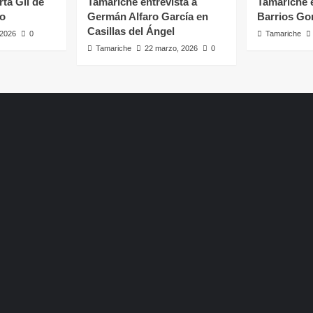
rta Gil de
Tamariche entrevista a
Tamariche e
ro
Germán Alfaro García en
Barrios Go
Casillas del Ángel
, 2026
0
Tamariche
Tamariche
22 marzo, 2026
0